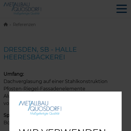
Referenzen
DRESDEN, SB - HALLE
HEERESBÄCKEREI
Umfang:
Dachverglasung auf einer Stahlkonstruktion
Pfosten-Riegel-Fassadenelemente
Aluminiumtüren
vorgehangene, hinterlüftete Trapezblechfassade
Spezifikationen:
Bogenfenster