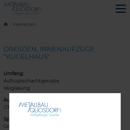
Referenzen
DRESDEN, INNENAUFZÜGE
"KUGELHAUS"
Umfang:
Aufzugsschachtgerüste
Verglasung
Auftraggeber:
OTIS GmbH & Co. OHG
Spezifikationen:
Gebogene Profile sowie gebogenes Glas